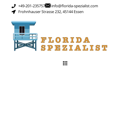
+49-201-235757
info@florida-spezialist.com
Frohnhauser Strasse 232, 45144 Essen
Schlagwort:
Road
trip miami key
west