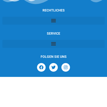
RECHTLICHES
SERVICE
FOLGEN SIE UNS
KONTAKT
Frohnhauser Strasse 232
45144 Essen
Tel.: +49-201-235757
E-Mail: team@atlantik24.com