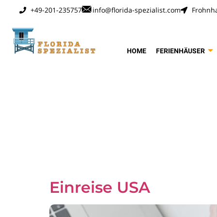
+49-201-235757
info@florida-spezialist.com
Frohnha
HOME
FERIENHÄUSER
Schlagwo
Reisepas
Einreise USA