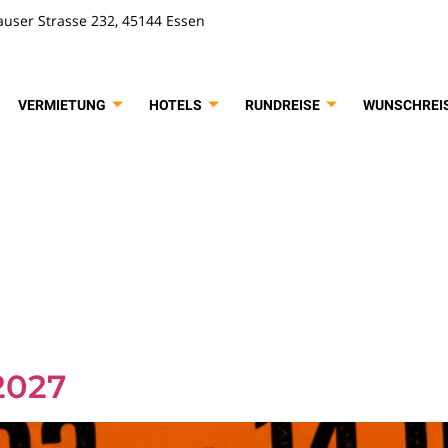
user Strasse 232, 45144 Essen
VERMIETUNG
HOTELS
RUNDREISE
WUNSCHREI
rt:
Tageszi
ach
2027